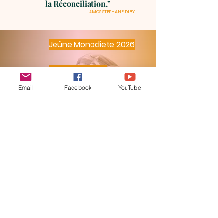
la Réconciliation.”
AMOS STEPHANE DIBY
Jeûne Monodiete 2026
AGENDA
Email
Facebook
YouTube
SEMENCES OMNES
alecoledejesus@gmail.com
| Tel:
+2250101004480
(Côte d'Ivoire) ;
+33769178697
( France) ;
+32466149082
(Belgique) ;
+4915214062454
(Allemagne) ;
+1 (240)593-1152
ou +
1 (347) 785-0615
(USA) ;
+22607074113
ou
+22662180205
(Burkina Faso) ;
+22996118462
ou
+22967921555
(Bénin) ;
+22371766881
ou
+22393810693
(Mali) ; Sénégal (