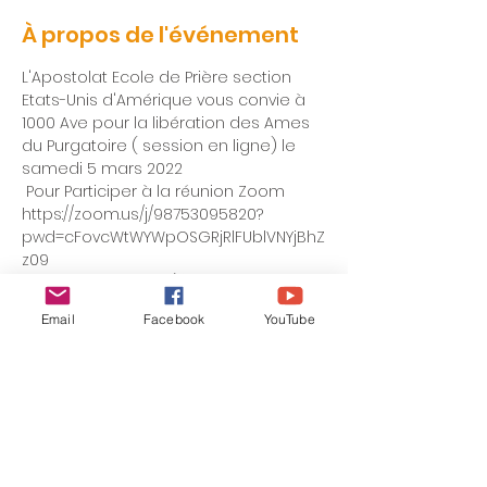
À propos de l'événement
L'Apostolat Ecole de Prière section 
Etats-Unis d'Amérique vous convie à 
1000 Ave pour la libération des Ames 
du Purgatoire ( session en ligne) le 
samedi 5 mars 2022
 Pour Participer à la réunion Zoom
https://zoom.us/j/98753095820?
pwd=cFovcWtWYWpOSGRjRlFUblVNYjBhZ
z09
18:00 Heure de l’Est (États-Unis et 
Canada)
Email
Facebook
YouTube
00h00 Heure d'Italie; 
00h00 Heure de France; 
Afficher plus