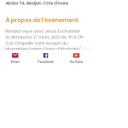
Abobo Té, Abidjan, Côte d'Ivoire
À propos de l'événement
Rendez-vous avec Jésus Eucharistie 
le dimanche 27 mars 2022 de 7h à 17h 
à la Chapelle Saint Joseph du 
Monastère Sainte Claire d'Aboboté ( 
Abidjan)
Email
Facebook
YouTube
alecoledejesus@gmail.com
| Tel:
+2250101004480
(Côte d'Ivoire) ;