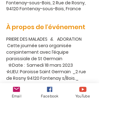
Fontenay-sous-Bois, 2 Rue de Rosny,
94120 Fontenay-sous-Bois, France
À propos de l'événement
PRIERE DES MALADES   &    ADORATION
 Cette journée sera organisée 
conjointement avec l’équipe 
paroissiale de St Germain
  ☆Date :  Samedi 18 mars 2023
☆LIEU: Paroisse Saint Germain  _2 rue 
de Rosny 94120 Fontenay s/Bois._   
PROGRAMME :  
• 11h: Messe du jour 
Email
Facebook
YouTube
Afficher plus