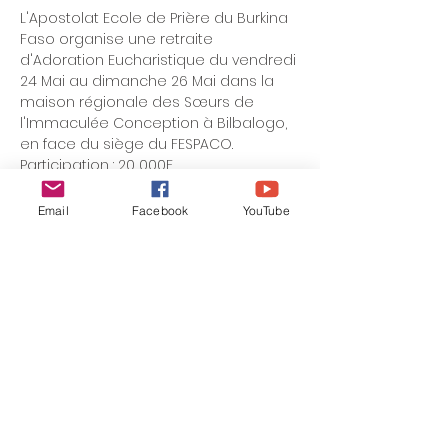
L'Apostolat Ecole de Prière du Burkina 
Faso organise une retraite 
d'Adoration Eucharistique du vendredi 
24 Mai au dimanche 26 Mai dans la 
maison régionale des Sœurs de 
l'Immaculée Conception à Bilbalogo, 
en face du siège du FESPACO.
Participation : 20 000F
Info : +226 07 07 41 13.
Email
Facebook
YouTube
alecoledejesus@gmail.com
| Tel:
+2250101004480
(Côte d'Ivoire) ;
+33769178697
( France) ;
+32466149082
(Belgique) ;
+4915214062454