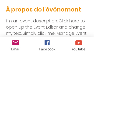
À propos de l'événement
I’m an event description. Click here to 
open up the Event Editor and change 
my text. Simply click me, Manage Event 
and start editing your event. I’m a 
great place for you to say a little 
Email
Facebook
YouTube
more about your upcoming event.
alecoledejesus@gmail.com
| Tel:
+2250101004480
(Côte d'Ivoire) ;
+33769178697
( France) ;
+32466149082
(Belgique) ;
+4915214062454
(Allemagne) ;
+1 (240)593-1152
ou +
1 (347) 785-0615
(USA) ;
+22607074113
ou
+22662180205
(Burkina Faso) ;
+22996118462
ou
+22967921555
(Bénin) ;
+22371766881
ou
+22393810693
(Mali) ; Sénégal (
+221775503627)