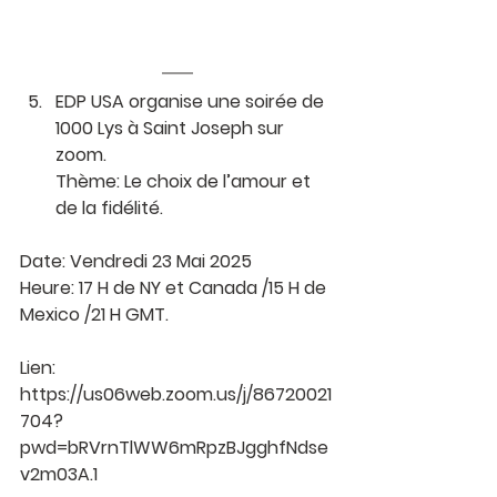
EDP USA organise une soirée de 
1000 Lys à Saint Joseph sur 
zoom.
Thème: Le choix de l’amour et 
de la fidélité.
Date: Vendredi 23 Mai 2025
Heure: 17 H de NY et Canada /15 H de 
Mexico /21 H GMT.
Lien: 
https://us06web.zoom.us/j/86720021
704?
pwd=bRVrnTlWW6mRpzBJgghfNdse
v2m03A.1 