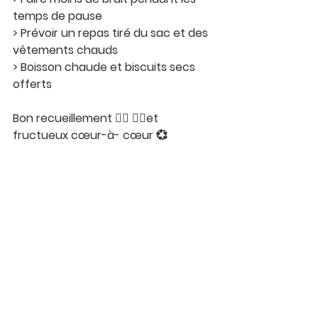
temps de pause
> Prévoir un repas tiré du sac et des 
vêtements chauds 
> Boisson chaude et biscuits secs 
offerts 
Bon recueillement 🧎‍♂️ 🧎‍♀️et 
fructueux cœur-à- cœur 💞