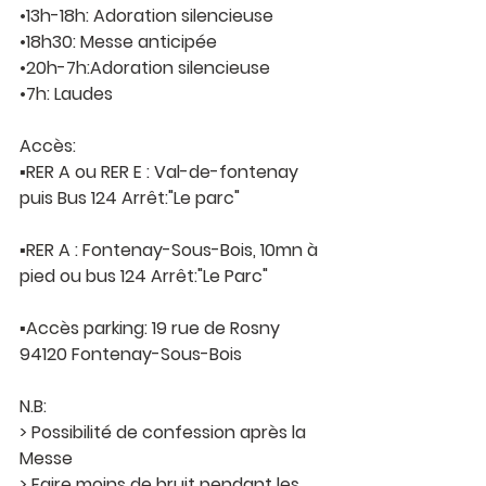
•13h-18h: Adoration silencieuse 
•18h30: Messe anticipée 
•20h-7h:Adoration silencieuse 
•7h: Laudes 
Accès:
▪︎RER A ou RER E : Val-de-fontenay 
puis Bus 124 Arrêt:"Le parc"
▪︎RER A : Fontenay-Sous-Bois, 10mn à 
pied ou bus 124 Arrêt:"Le Parc"
▪︎Accès parking: 19 rue de Rosny 
94120 Fontenay-Sous-Bois
N.B:
> Possibilité de confession après la 
Messe 
> Faire moins de bruit pendant les 