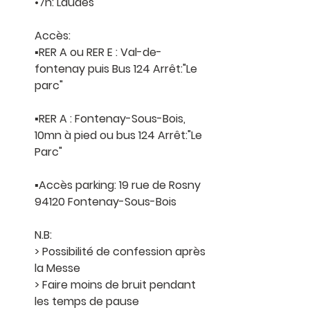
•7h: Laudes 
Accès:
▪︎RER A ou RER E : Val-de-
fontenay puis Bus 124 Arrêt:"Le 
parc"
▪︎RER A : Fontenay-Sous-Bois, 
10mn à pied ou bus 124 Arrêt:"Le 
Parc"
▪︎Accès parking: 19 rue de Rosny 
94120 Fontenay-Sous-Bois
N.B:
> Possibilité de confession après 
la Messe 
> Faire moins de bruit pendant 
les temps de pause