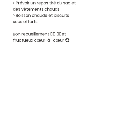
> Prévoir un repas tiré du sac et 
des vêtements chauds 
> Boisson chaude et biscuits 
secs offerts 
Bon recueillement 🧎‍♂️ 🧎‍♀️et 
fructueux cœur-à- cœur 💞